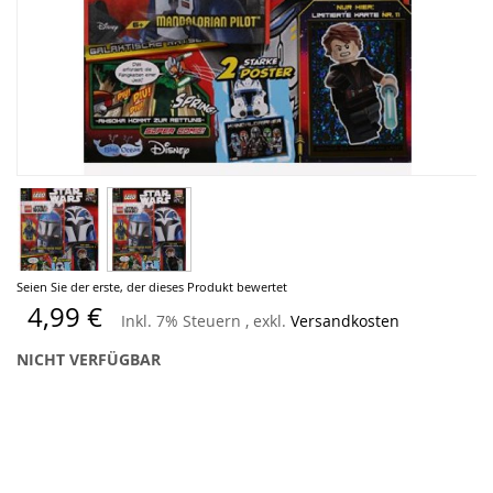
Zum
Seien Sie der erste, der dieses Produkt bewertet
Anfang
4,99 €
Inkl. 7% Steuern
,
exkl.
Versandkosten
der
Bildergalerie
NICHT VERFÜGBAR
springen