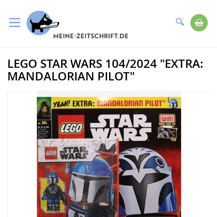
Suche
Me
Direkt
LEGO STAR WARS 104/2024 "EXTRA:
zum
Zum
Inhalt
Ende
MANDALORIAN PILOT"
der
Bildergalerie
springen