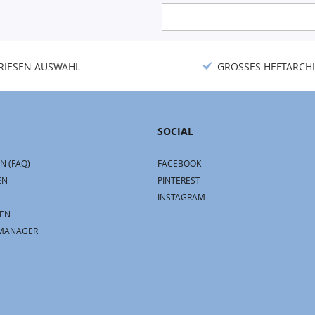
Anmeldung
zum
Newsletter:
RIESEN AUSWAHL
GROSSES HEFTARCHI
SOCIAL
N (FAQ)
FACEBOOK
EN
PINTEREST
INSTAGRAM
EN
MANAGER