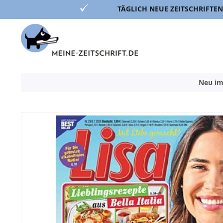
TÄGLICH NEUE ZEITSCHRIFTEN
Direkt
zum
Inhalt
Neu im
Zum
Ende
der
Bildergalerie
springen