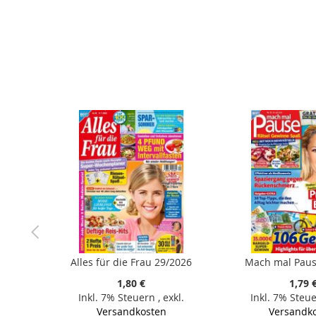
der
Bildergalerie
springen
Alles für die Frau 29/2026
Mach mal Paus
1,80 €
1,79 
Inkl. 7% Steuern
,
exkl.
Inkl. 7% Steu
Versandkosten
Versandk