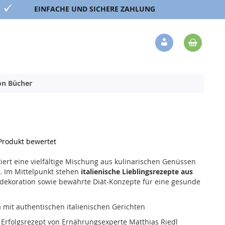
EINFACHE UND SICHERE ZAHLUNG
Mein 
Veränderung
ion Bücher
 Produkt bewertet
iert eine vielfältige Mischung aus kulinarischen Genüssen
. Im Mittelpunkt stehen
italienische Lieblingsrezepte aus
ndekoration sowie bewährte Diät-Konzepte für eine gesunde
ia mit authentischen italienischen Gerichten
rfolgsrezept von Ernährungsexperte Matthias Riedl