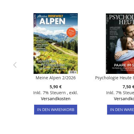
der
Bildergalerie
springen
Meine Alpen 2/2026
5,90 €
7,50 
Inkl. 7% Steuern
,
exkl.
Inkl. 7% Steu
Versandkosten
Versandk
IN DEN WARENKORB
IN DEN WAR