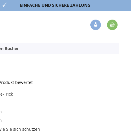
EINFACHE UND SICHERE ZAHLUNG
Mein 
Veränderung
ion Bücher
 Produkt bewertet
e-Trick
en
en
ie Sie sich schützen