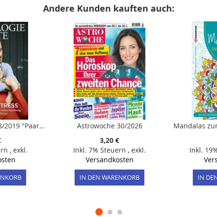
Andere Kunden kauften auch:
Psychologie Heute 8/2019 "Paare im Stress"
Astrowoche 30/2026
€
3,20 €
ern
,
exkl.
Inkl. 7% Steuern
,
exkl.
Inkl. 19
osten
Versandkosten
Ver
ENKORB
IN DEN WARENKORB
IN DE