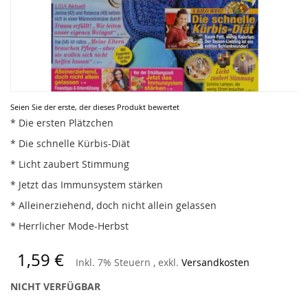
Zum
Seien Sie der erste, der dieses Produkt bewertet
Anfang
* Die ersten Plätzchen
der
* Die schnelle Kürbis-Diät
Bildergalerie
springen
* Licht zaubert Stimmung
* Jetzt das Immunsystem stärken
* Alleinerziehend, doch nicht allein gelassen
* Herrlicher Mode-Herbst
1,59 €
Inkl. 7% Steuern
,
exkl.
Versandkosten
NICHT VERFÜGBAR