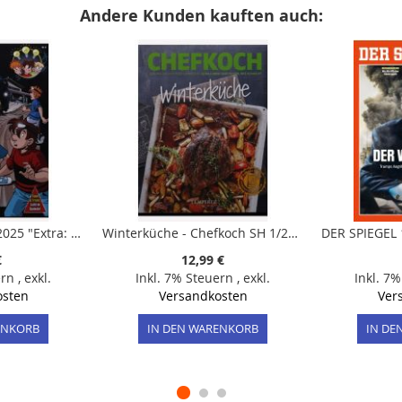
Andere Kunden kauften auch:
Die drei ??? Kids 3/2025 "Extra: Stirnlampe"
Winterküche - Chefkoch SH 1/2024
€
12,99 €
ern
,
exkl.
Inkl. 7% Steuern
,
exkl.
Inkl. 7
osten
Versandkosten
Ver
ENKORB
IN DEN WARENKORB
IN DE