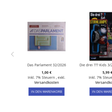
der
Bildergalerie
springen
Das Parlament 32/2026
1,00 €
5,99 
Inkl. 7% Steuern
,
exkl.
Inkl. 7% Steu
Versandkosten
Versandk
IN DEN WARENKORB
IN DEN WAR