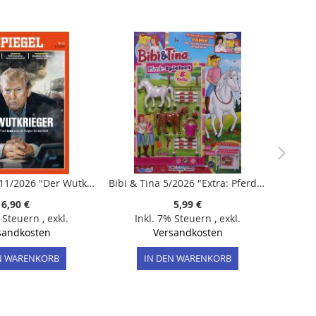
DER SPIEGEL 11/2026 "Der Wutkrieger"
Bibi & Tina 5/2026 "Extra: Pferde-Spielset"
6,90 €
5,99 €
% Steuern
,
exkl.
Inkl. 7% Steuern
,
exkl.
sandkosten
Versandkosten
N WARENKORB
IN DEN WARENKORB