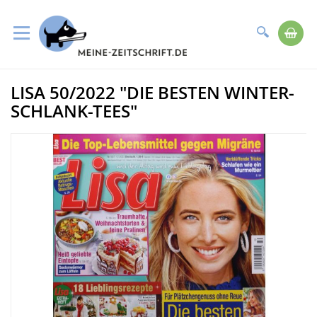
Suche
Me
Direkt
LISA 50/2022 "DIE BESTEN WINTER-
zum
Zum
Inhalt
Ende
SCHLANK-TEES"
der
Bildergalerie
springen