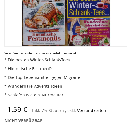
Zum
Seien Sie der erste, der dieses Produkt bewertet
Anfang
* Die besten Winter-Schlank-Tees
der
* Himmlische Festmenüs
Bildergalerie
springen
* Die Top-Lebensmittel gegen Migräne
* Wunderbare Advents-Ideen
* Schlafen wie ein Murmeltier
1,59 €
Inkl. 7% Steuern
,
exkl.
Versandkosten
NICHT VERFÜGBAR