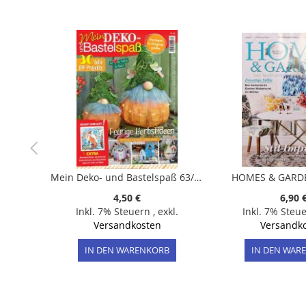
der
Bildergalerie
springen
Mein Deko- und Bastelspaß 63/2026
HOMES & GARDE
4,50 €
6,90 
Inkl. 7% Steuern
,
exkl.
Inkl. 7% Steu
Versandkosten
Versandk
IN DEN WARENKORB
IN DEN WAR