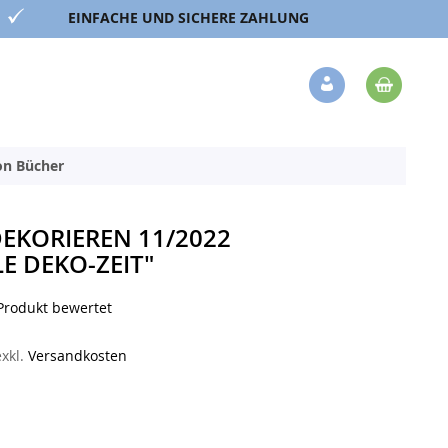
EINFACHE UND SICHERE ZAHLUNG
Mein 
Veränderung
ion Bücher
EKORIEREN 11/2022
 DEKO-ZEIT"
 Produkt bewertet
exkl.
Versandkosten