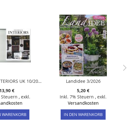
WORLD OF INTERIORS UK 10/2024
Landidee 3/2026
13,90 €
5,20 €
% Steuern
,
exkl.
Inkl. 7% Steuern
,
exkl.
sandkosten
Versandkosten
N WARENKORB
IN DEN WARENKORB