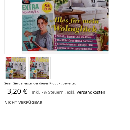
Zum
Seien Sie der erste, der dieses Produkt bewertet
Anfang
3,20 €
Inkl. 7% Steuern
,
exkl.
Versandkosten
der
Bildergalerie
NICHT VERFÜGBAR
springen