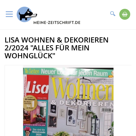
Suche
Me
Direkt
LISA WOHNEN & DEKORIEREN
zum
Zum
Inhalt
Ende
2/2024 "ALLES FÜR MEIN
der
WOHNGLÜCK"
Bildergalerie
springen