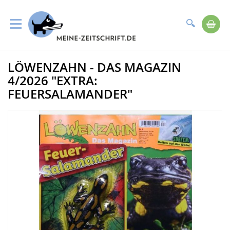
Suche
Me
Direkt
LÖWENZAHN - DAS MAGAZIN
zum
Zum
Inhalt
Ende
4/2026 "EXTRA:
der
FEUERSALAMANDER"
Bildergalerie
springen