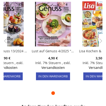
Lust auf Genuss 13/2024 "Feinste Häppchen für ein zauberhaftes Buffet"
Lust auf Genuss 4/2025 "Genussvoll feiern mit lieben Gästen"
4,90 €
4,90 €
3,50 €
% Steuern
,
exkl.
Inkl. 7% Steuern
,
exkl.
Inkl. 7% Steue
sandkosten
Versandkosten
Versandko
EN WARENKORB
IN DEN WARENKORB
IN DEN WARE