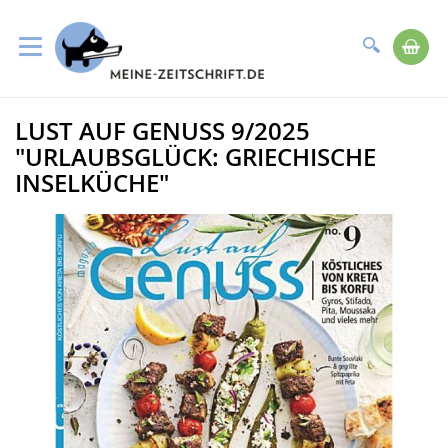
Suche
Me
Direkt
LUST AUF GENUSS 9/2025
zum
Zum
Inhalt
Ende
"URLAUBSGLÜCK: GRIECHISCHE
der
INSELKÜCHE"
Bildergalerie
springen