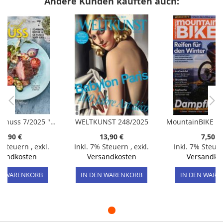
Andere Kunden kauften auch:
Lust auf Genuss 7/2025 "Wir feiern die Outdoor-Saison!"
WELTKUNST 248/2025
4,90 €
13,90 €
7,50 €
% Steuern
,
exkl.
Inkl. 7% Steuern
,
exkl.
Inkl. 7% Steue
sandkosten
Versandkosten
Versandko
EN WARENKORB
IN DEN WARENKORB
IN DEN WARE