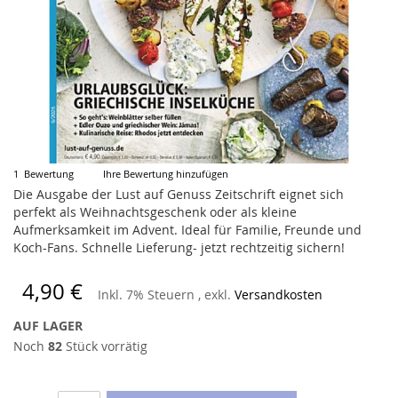
Zum
1
Bewertung
Ihre Bewertung hinzufügen
Anfang
Die Ausgabe der Lust auf Genuss Zeitschrift eignet sich
der
perfekt als Weihnachtsgeschenk oder als kleine
Bildergalerie
Aufmerksamkeit im Advent. Ideal für Familie, Freunde und
springen
Koch-Fans. Schnelle Lieferung- jetzt rechtzeitig sichern!
4,90 €
Inkl. 7% Steuern
,
exkl.
Versandkosten
AUF LAGER
Noch
82
Stück vorrätig