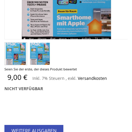
Zum
Seien Sie der erste, der dieses Produkt bewertet
Anfang
9,00 €
Inkl. 7% Steuern
,
exkl.
Versandkosten
der
Bildergalerie
NICHT VERFÜGBAR
springen
WEITERE AUSGABEN