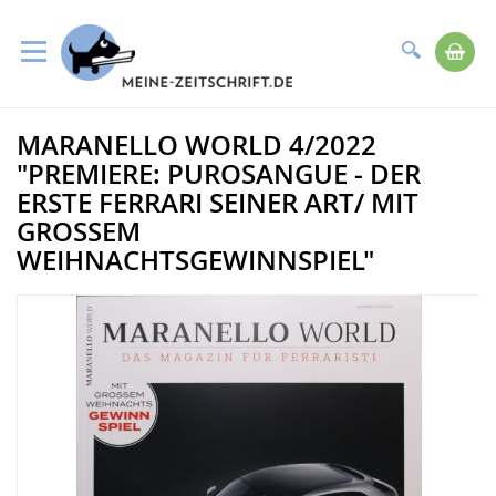
Suche
Me
Direkt
MARANELLO WORLD 4/2022
zum
Zum
Inhalt
Ende
"PREMIERE: PUROSANGUE - DER
der
ERSTE FERRARI SEINER ART/ MIT
Bildergalerie
GROSSEM W
springen
EIHNACHTSGEWINNSPIEL"