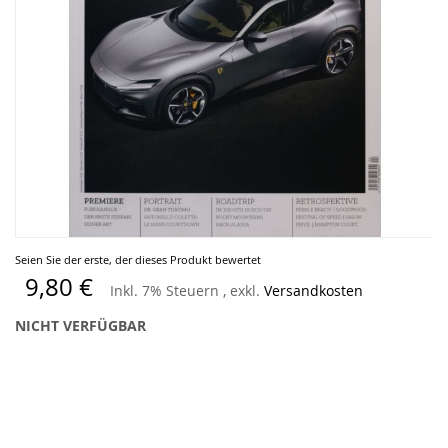
Zum
Seien Sie der erste, der dieses Produkt bewertet
Anfang
9,80 €
Inkl. 7% Steuern
,
exkl.
Versandkosten
der
Bildergalerie
NICHT VERFÜGBAR
springen