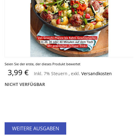
Zum
Seien Sie der erste, der dieses Produkt bewertet
Anfang
3,99 €
Inkl. 7% Steuern
,
exkl.
Versandkosten
der
Bildergalerie
NICHT VERFÜGBAR
springen
WEITERE AUSGABEN