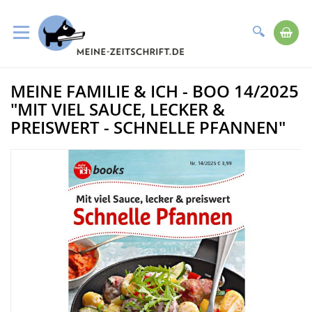
Suche
Me
Direkt
MEINE FAMILIE & ICH - BOO 14/2025
zum
Zum
Inhalt
Ende
"MIT VIEL SAUCE, LECKER &
der
PREISWERT - SCHNELLE PFANNEN"
Bildergalerie
springen