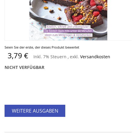
Zum
Seien Sie der erste, der dieses Produkt bewertet
Anfang
3,79 €
Inkl. 7% Steuern
,
exkl.
Versandkosten
der
Bildergalerie
NICHT VERFÜGBAR
springen
WEITERE AUSGABEN