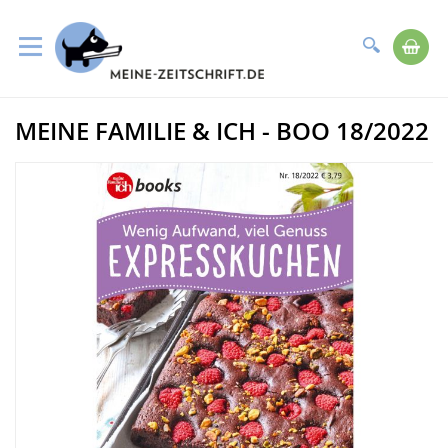
Suche
Me
Direkt
MEINE FAMILIE & ICH - BOO 18/2022
zum
Zum
Inhalt
Ende
der
Bildergalerie
springen