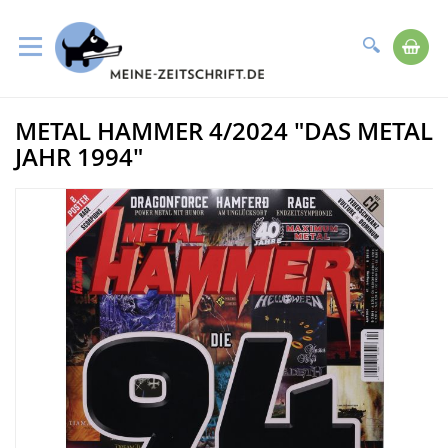
Suche
Me
Direkt
METAL HAMMER 4/2024 "DAS METAL
zum
Zum
Inhalt
Ende
JAHR 1994"
der
Bildergalerie
springen