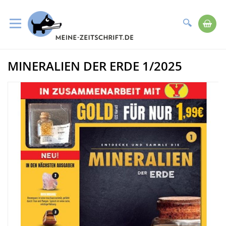
Suche
Me
Direkt
MINERALIEN DER ERDE 1/2025
zum
Zum
Inhalt
Ende
der
Bildergalerie
springen