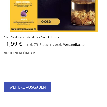
Zum
Seien Sie der erste, der dieses Produkt bewertet
Anfang
1,99 €
Inkl. 7% Steuern
,
exkl.
Versandkosten
der
Bildergalerie
NICHT VERFÜGBAR
springen
WEITERE AUSGABEN