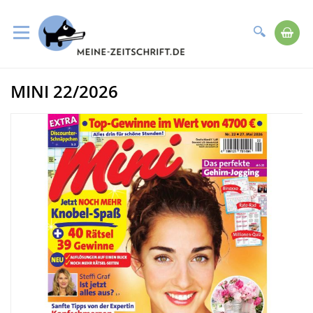
Suche
Me
Direkt
MINI 22/2026
zum
Zum
Inhalt
Ende
der
Bildergalerie
springen