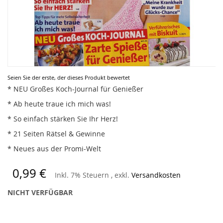
Zum
Seien Sie der erste, der dieses Produkt bewertet
Anfang
* NEU Großes Koch-Journal für Genießer
der
* Ab heute traue ich mich was!
Bildergalerie
springen
* So einfach stärken Sie Ihr Herz!
* 21 Seiten Rätsel & Gewinne
* Neues aus der Promi-Welt
0,99 €
Inkl. 7% Steuern
,
exkl.
Versandkosten
NICHT VERFÜGBAR