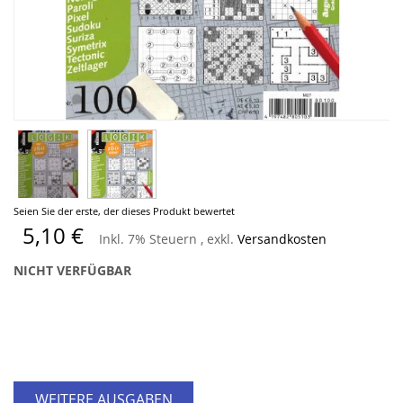
Zum
Seien Sie der erste, der dieses Produkt bewertet
Anfang
5,10 €
Inkl. 7% Steuern
,
exkl.
Versandkosten
der
Bildergalerie
NICHT VERFÜGBAR
springen
WEITERE AUSGABEN