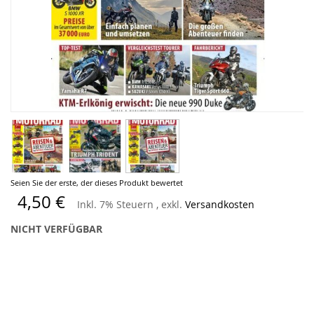
Zum
Seien Sie der erste, der dieses Produkt bewertet
Anfang
4,50 €
Inkl. 7% Steuern
,
exkl.
Versandkosten
der
Bildergalerie
NICHT VERFÜGBAR
springen