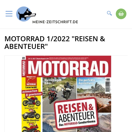
Suche
Me
Direkt
MOTORRAD 1/2022 "REISEN &
zum
Zum
Inhalt
Ende
ABENTEUER"
der
Bildergalerie
springen