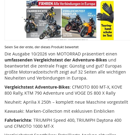
Zum
Seien Sie der erste, der dieses Produkt bewertet
Anfang
Die Ausgabe 10/2026 von MOTORRAD präsentiert einen
der
umfassenden Vergleichstest der Adventure-Bikes
und
Bildergalerie
beantwortet die zentrale Frage: Günstig und gut? Europas
springen
größte Motorradzeitschrift zeigt auf 32 Seiten alle wichtigen
Neuheiten und Verbindungen in Europa.
Vergleichstest Adventure-Bikes
: CFMOTO 800 MT-X, KOVE
800 Rally, KTM 790 Adventure und VOGE DS 800 X Rally
Neuheit: Aprilia X 250h – komplett neue Maschine vorgestellt
Kawasaki: Marken-Collection mit exklusiven Einblicken
Fahrberichte
: TRIUMPH Speed 400, TRIUMPH Daytona 400
und CFMOTO 1000 MT-X