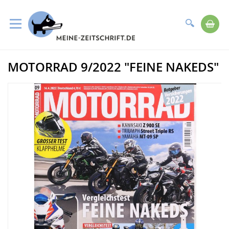
Suche
Me
Direkt
MOTORRAD 9/2022 "FEINE NAKEDS"
zum
Zum
Inhalt
Ende
der
Bildergalerie
springen