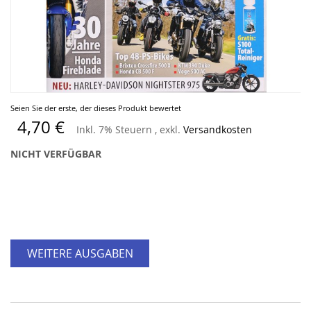
Zum
Seien Sie der erste, der dieses Produkt bewertet
Anfang
4,70 €
Inkl. 7% Steuern
,
exkl.
Versandkosten
der
Bildergalerie
NICHT VERFÜGBAR
springen
WEITERE AUSGABEN