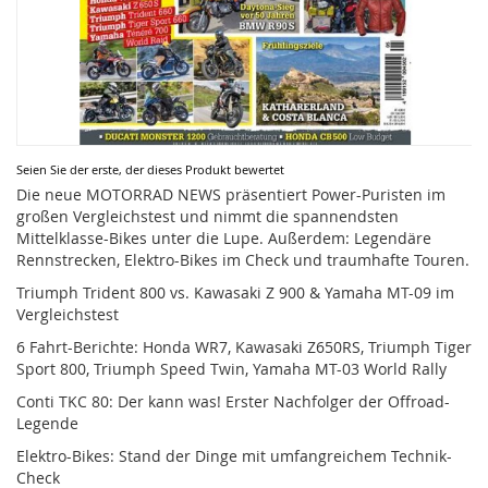
Zum
Seien Sie der erste, der dieses Produkt bewertet
Anfang
Die neue MOTORRAD NEWS präsentiert Power-Puristen im
der
großen Vergleichstest und nimmt die spannendsten
Bildergalerie
Mittelklasse-Bikes unter die Lupe. Außerdem: Legendäre
springen
Rennstrecken, Elektro-Bikes im Check und traumhafte Touren.
Triumph Trident 800 vs. Kawasaki Z 900 & Yamaha MT-09 im
Vergleichstest
6 Fahrt-Berichte: Honda WR7, Kawasaki Z650RS, Triumph Tiger
Sport 800, Triumph Speed Twin, Yamaha MT-03 World Rally
Conti TKC 80: Der kann was! Erster Nachfolger der Offroad-
Legende
Elektro-Bikes: Stand der Dinge mit umfangreichem Technik-
Check