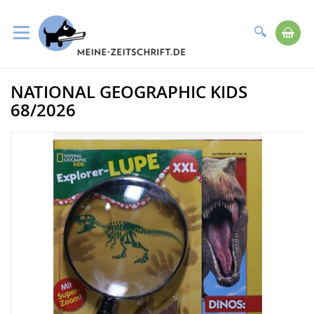
Suche
Me
Direkt
NATIONAL GEOGRAPHIC KIDS
zum
Zum
Inhalt
Ende
68/2026
der
Bildergalerie
springen