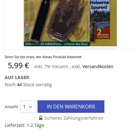
Zum
Seien Sie der erste, der dieses Produkt bewertet
Anfang
5,99 €
Inkl. 7% Steuern
,
exkl.
Versandkosten
der
Bildergalerie
AUF LAGER
springen
Noch
44
Stück vorrätig
IN DEN WARENKORB
Anzahl
Sicheres Zahlungsverfahren
Lieferzeit: 1-2 Tage