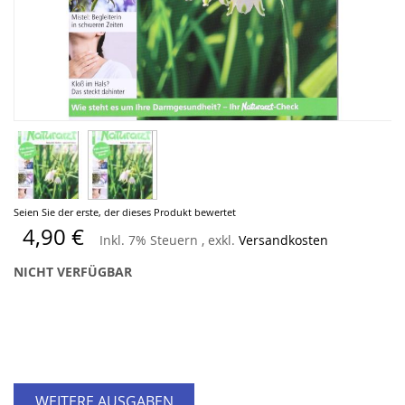
Zum
Seien Sie der erste, der dieses Produkt bewertet
Anfang
4,90 €
Inkl. 7% Steuern
,
exkl.
Versandkosten
der
Bildergalerie
NICHT VERFÜGBAR
springen
WEITERE AUSGABEN