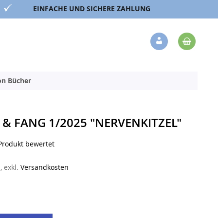
EINFACHE UND SICHERE ZAHLUNG
Mein 
Veränderung
ion Bücher
& FANG 1/2025 "NERVENKITZEL"
 Produkt bewertet
n
,
exkl.
Versandkosten