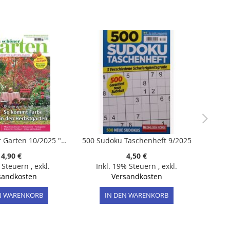
Mein schöner Garten 10/2025 "So kommt Farbe in den Herbstgarten"
500 Sudoku Taschenheft 9/2025
4,90 €
4,50 €
% Steuern
,
exkl.
Inkl. 19% Steuern
,
exkl.
sandkosten
Versandkosten
N WARENKORB
IN DEN WARENKORB