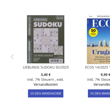
Anfang
der
Bildergalerie
springen
LIEBLINGS SUDOKU 92/2025
ECOS 14/2025 
3,40 €
9,90 
Inkl. 7% Steuern
,
exkl.
Inkl. 7% Steu
Versandkosten
Versandk
IN DEN WARENKORB
IN DEN WAR