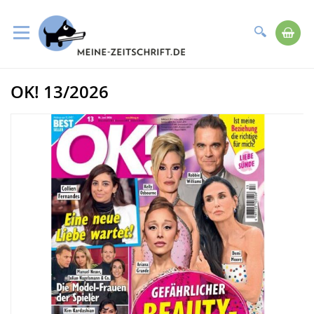
Suche
Me
Direkt
OK! 13/2026
zum
Zum
Inhalt
Ende
der
Bildergalerie
springen