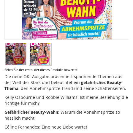
Zum
Seien Sie der erste, der dieses Produkt bewertet
Anfang
Die neue OK!-Ausgabe präsentiert spannende Themen aus
der
der Welt der Stars und beleuchtet ein
gefährliches Beauty-
Bildergalerie
Thema
: den Abnehmspritze-Trend und seine Schattenseiten.
springen
Kelly Osbourne und Robbie Williams: Ist meine Beziehung die
richtige für mich?
Gefährlicher Beauty-Wahn
: Warum die Abnehmspritze so
hässlich macht
Céline Fernandes: Eine neue Liebe wartet