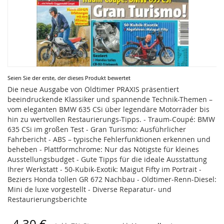
Zum
Seien Sie der erste, der dieses Produkt bewertet
Anfang
Die neue Ausgabe von Oldtimer PRAXIS präsentiert
der
beeindruckende Klassiker und spannende Technik-Themen –
Bildergalerie
vom eleganten BMW 635 CSi über legendäre Motorräder bis
springen
hin zu wertvollen Restaurierungs-Tipps. - Traum-Coupé: BMW
635 CSi im großen Test - Gran Turismo: Ausführlicher
Fahrbericht - ABS – typische Fehlerfunktionen erkennen und
beheben - Plattformchrome: Nur das Nötigste für kleines
Ausstellungsbudget - Gute Tipps für die ideale Ausstattung
Ihrer Werkstatt - 50-Kubik-Exotik: Maigut Fifty im Portrait -
Beziers Honda tollen GR 672 Nachbau - Oldtimer-Renn-Diesel:
Mini de luxe vorgestellt - Diverse Reparatur- und
Restaurierungsberichte