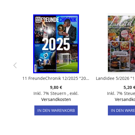
der
Bildergalerie
springen
11 FreundeChronik 12/2025 "2025"
9,80 €
5,20 
Inkl. 7% Steuern
,
exkl.
Inkl. 7% Steu
Versandkosten
Versandk
IN DEN WARENKORB
IN DEN WAR