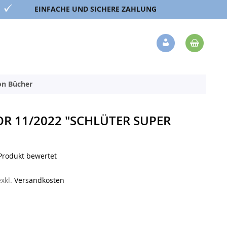
EINFACHE UND SICHERE ZAHLUNG
Mein 
Veränderung
ion Bücher
R 11/2022 "SCHLÜTER SUPER
 Produkt bewertet
exkl.
Versandkosten