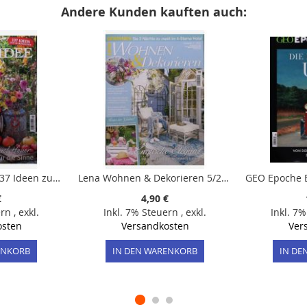
Andere Kunden kauften auch:
Landidee 5/2026 "137 Ideen zum Selbermachen"
Lena Wohnen & Dekorieren 5/2026
€
4,90 €
ern
,
exkl.
Inkl. 7% Steuern
,
exkl.
Inkl. 7
osten
Versandkosten
Ver
ENKORB
IN DEN WARENKORB
IN DE