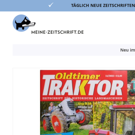
TÄGLICH NEUE ZEITSCHRIFTEN
Direkt
zum
Inhalt
Neu im
Zum
Ende
der
Bildergalerie
springen