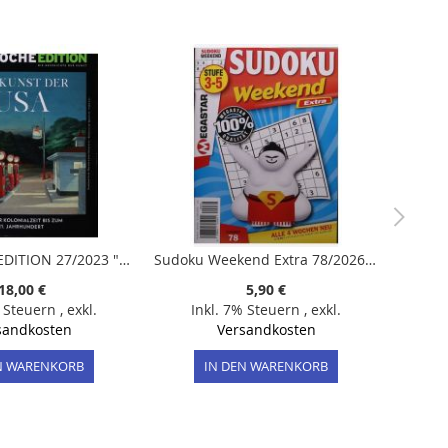
GEO Epoche EDITION 27/2023 "Die Kunst der USA"
Sudoku Weekend Extra 78/2026 "Rätsel mit Schwierigkeitsgrad 3-5"
18,00 €
5,90 €
% Steuern
,
exkl.
Inkl. 7% Steuern
,
exkl.
sandkosten
Versandkosten
N WARENKORB
IN DEN WARENKORB