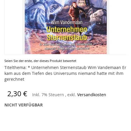
Zum
Seien Sie der erste, der dieses Produkt bewertet
Anfang
Titelthema: * Unternehmen Sternenstaub Wim Vandemaan Er
der
kam aus dem Tiefen des Universums niemand hatte mit ihm
Bildergalerie
gerechnet
springen
2,30 €
Inkl. 7% Steuern
,
exkl.
Versandkosten
NICHT VERFÜGBAR