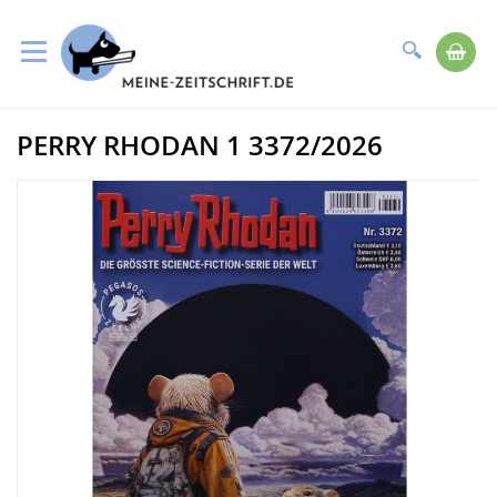
Suche
Me
Direkt
PERRY RHODAN 1 3372/2026
zum
Zum
Inhalt
Ende
der
Bildergalerie
springen