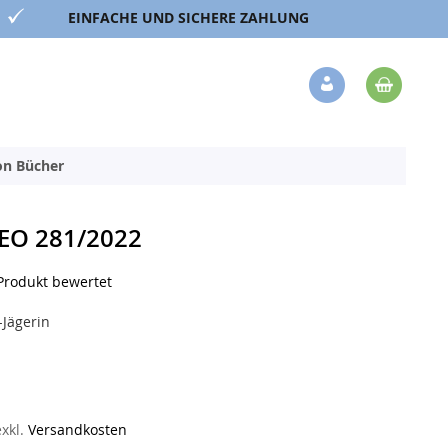
EINFACHE UND SICHERE ZAHLUNG
Mein 
Veränderung
ion Bücher
EO 281/2022
 Produkt bewertet
-Jägerin
exkl.
Versandkosten