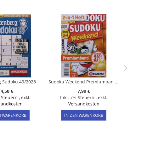
 Sudoku 49/2026
Sudoku Weekend Premiumban 18/2026
4,50 €
7,99 €
% Steuern
,
exkl.
Inkl. 7% Steuern
,
exkl.
sandkosten
Versandkosten
N WARENKORB
IN DEN WARENKORB