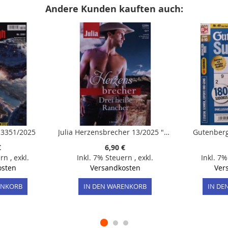
Andere Kunden kauften auch:
 3351/2025
Julia Herzensbrecher 13/2025 "Herzensbrecher – Drei heiße Rancher"
Gutenberg
€
6,90 €
ern
,
exkl.
Inkl. 7% Steuern
,
exkl.
Inkl. 7
osten
Versandkosten
Ver
ENKORB
IN DEN WARENKORB
IN DE