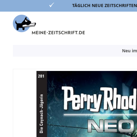
TÄGLICH NEUE ZEITSCHRIFTEN
Direkt
zum
Inhalt
Neu im
Zum
Ende
der
Bildergalerie
springen