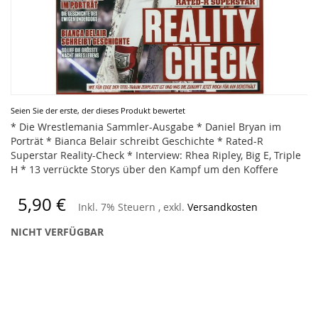
Zum
Seien Sie der erste, der dieses Produkt bewertet
Anfang
* Die Wrestlemania Sammler-Ausgabe * Daniel Bryan im
der
Porträt * Bianca Belair schreibt Geschichte * Rated-R
Bildergalerie
Superstar Reality-Check * Interview: Rhea Ripley, Big E, Triple
springen
H * 13 verrückte Storys über den Kampf um den Koffere
5,90 €
Inkl. 7% Steuern
,
exkl.
Versandkosten
NICHT VERFÜGBAR