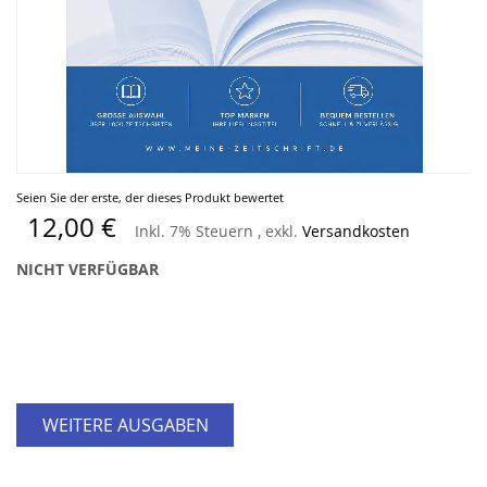
Zum
Seien Sie der erste, der dieses Produkt bewertet
Anfang
12,00 €
Inkl. 7% Steuern
,
exkl.
Versandkosten
der
Bildergalerie
NICHT VERFÜGBAR
springen
WEITERE AUSGABEN