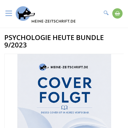
Suche
Me
Direkt
PSYCHOLOGIE HEUTE BUNDLE
zum
Zum
Inhalt
Ende
9/2023
der
Bildergalerie
springen