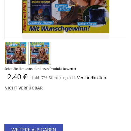
Zum
Seien Sie der erste, der dieses Produkt bewertet
Anfang
2,40 €
Inkl. 7% Steuern
,
exkl.
Versandkosten
der
Bildergalerie
NICHT VERFÜGBAR
springen
WEITERE AUSGABEN