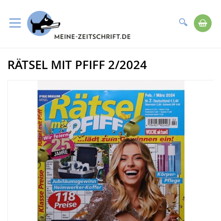
Suche
Me
Direkt
RÄTSEL MIT PFIFF 2/2024
zum
Zum
Inhalt
Ende
der
Bildergalerie
springen