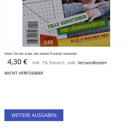
Zum
Seien Sie der erste, der dieses Produkt bewertet
Anfang
4,30 €
Inkl. 7% Steuern
,
exkl.
Versandkosten
der
Bildergalerie
NICHT VERFÜGBAR
springen
WEITERE AUSGABEN