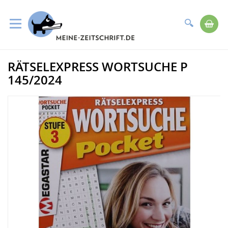
Suche
Me
Direkt
RÄTSELEXPRESS WORTSUCHE P
zum
Zum
Inhalt
Ende
145/2024
der
Bildergalerie
springen