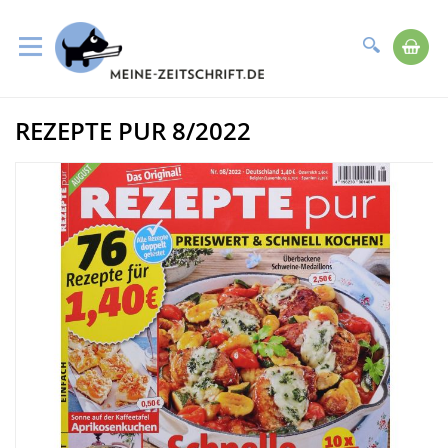
Suche
Me
Direkt
REZEPTE PUR 8/2022
zum
Zum
Inhalt
Ende
der
Bildergalerie
springen