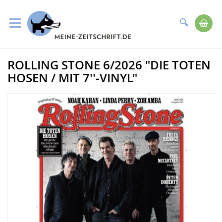
Suche
Me
Direkt
ROLLING STONE 6/2026 "DIE TOTEN
zum
Zum
Inhalt
Ende
HOSEN / MIT 7''-VINYL"
der
Bildergalerie
springen