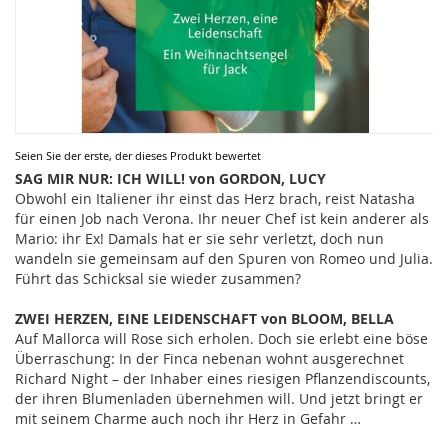
Zum
Seien Sie der erste, der dieses Produkt bewertet
Anfang
SAG MIR NUR: ICH WILL! von GORDON, LUCY
der
Obwohl ein Italiener ihr einst das Herz brach, reist Natasha
Bildergalerie
für einen Job nach Verona. Ihr neuer Chef ist kein anderer als
springen
Mario: ihr Ex! Damals hat er sie sehr verletzt, doch nun
wandeln sie gemeinsam auf den Spuren von Romeo und Julia.
Führt das Schicksal sie wieder zusammen?
ZWEI HERZEN, EINE LEIDENSCHAFT von BLOOM, BELLA
Auf Mallorca will Rose sich erholen. Doch sie erlebt eine böse
Überraschung: In der Finca nebenan wohnt ausgerechnet
Richard Night – der Inhaber eines riesigen Pflanzendiscounts,
der ihren Blumenladen übernehmen will. Und jetzt bringt er
mit seinem Charme auch noch ihr Herz in Gefahr …