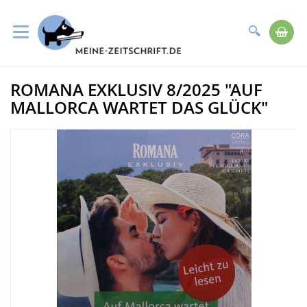
Suche
Me
Direkt
ROMANA EXKLUSIV 8/2025 "AUF
zum
Zum
Inhalt
Ende
MALLORCA WARTET DAS GLÜCK"
der
Bildergalerie
springen