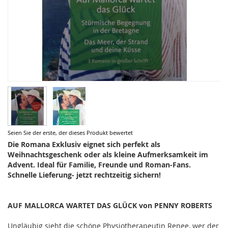
Zum
Seien Sie der erste, der dieses Produkt bewertet
Anfang
Die Romana Exklusiv eignet sich perfekt als
der
Weihnachtsgeschenk oder als kleine Aufmerksamkeit im
Bildergalerie
Advent. Ideal für Familie, Freunde und Roman-Fans.
springen
Schnelle Lieferung- jetzt rechtzeitig sichern!
AUF MALLORCA WARTET DAS GLÜCK von PENNY ROBERTS
Ungläubig sieht die schöne Physiotherapeutin Renee, wer der