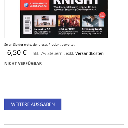
Zum
Seien Sie der erste, der dieses Produkt bewertet
Anfang
6,50 €
Inkl. 7% Steuern
,
exkl.
Versandkosten
der
Bildergalerie
NICHT VERFÜGBAR
springen
WEITERE AUSGABEN