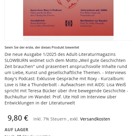
Zum
Seien Sie der erste, der dieses Produkt bewertet
Anfang
Die neue Ausgabe 1/2025 des Adult-Literaturmagazins
der
SLOWBURN widmet sich dem Motto „Weil gute Geschichten
Bildergalerie
Zeit brauchen" und präsentiert anspruchsvolle Inhalte rund
springen
um Liebe, Kunst und gesellschaftliche Themen. - Interviews
Roxy's Podcast: Exklusive Gespräche mit Roxy - Kurzalbum:
Love is like a Thunderbolt - Aufwachsen mit AIDS: Lisa Weiß
spricht mit Teresa Bücker über ihre bewegende Geschichte -
Buchkultur im Wandel: Prof. Ute Holl im Interview über
Entwicklungen in der Literaturwelt
9,80 €
Inkl. 7% Steuern
,
exkl.
Versandkosten
AUF LAGER