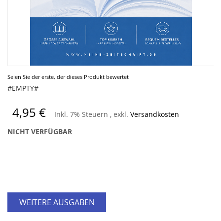
Zum
Seien Sie der erste, der dieses Produkt bewertet
Anfang
#EMPTY#
der
Bildergalerie
4,95 €
Inkl. 7% Steuern
,
exkl.
Versandkosten
springen
NICHT VERFÜGBAR
WEITERE AUSGABEN