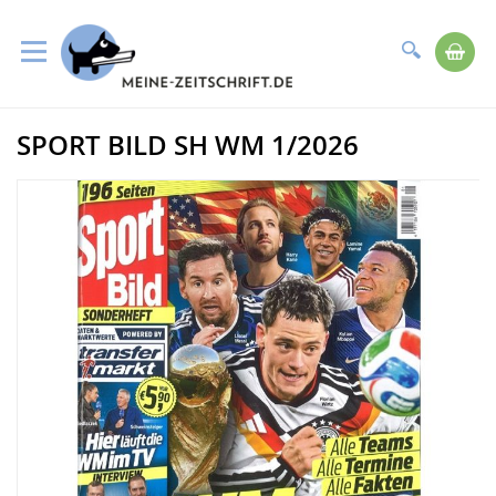
Suche
Me
Direkt
SPORT BILD SH WM 1/2026
zum
Zum
Inhalt
Ende
der
Bildergalerie
springen