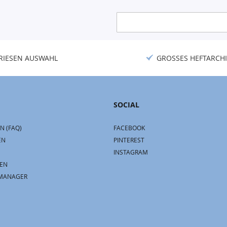
Anmeldung
zum
Newsletter:
RIESEN AUSWAHL
GROSSES HEFTARCHI
SOCIAL
N (FAQ)
FACEBOOK
EN
PINTEREST
INSTAGRAM
EN
MANAGER