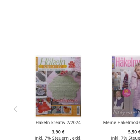
der
Bildergalerie
springen
Häkeln kreativ 2/2024
Meine Häkelmode
3,90 €
5,50 
Inkl. 7% Steuern
,
exkl.
Inkl. 7% Steu