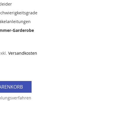
leider
Schwierigkeitsgrade
Häkelanleitungen
ommer-Garderobe
exkl.
Versandkosten
WARENKORB
hlungsverfahren