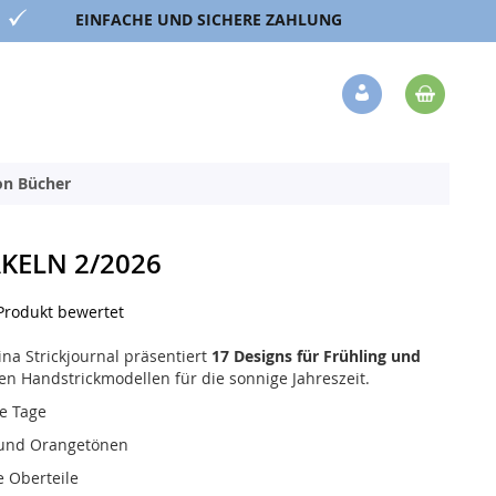
EINFACHE UND SICHERE ZAHLUNG
Mein 
Veränderung
ion Bücher
KELN 2/2026
 Produkt bewertet
na Strickjournal präsentiert
17 Designs für Frühling und
en Handstrickmodellen für die sonnige Jahreszeit.
e Tage
 und Orangetönen
e Oberteile