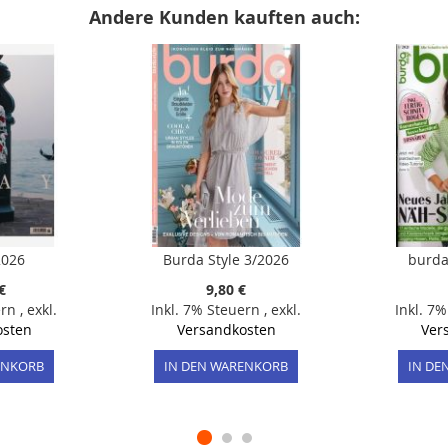
Andere Kunden kauften auch:
2026
Burda Style 3/2026
burda
€
9,80 €
ern
,
exkl.
Inkl. 7% Steuern
,
exkl.
Inkl. 7
osten
Versandkosten
Ver
ENKORB
IN DEN WARENKORB
IN DE