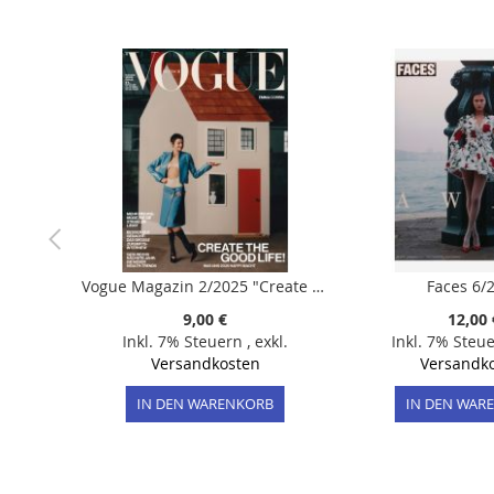
der
Bildergalerie
springen
Vogue Magazin 2/2025 "Create the good Life! + Jahreshoroskop 2025"
Faces 6/
9,00 €
12,00 
Inkl. 7% Steuern
,
exkl.
Inkl. 7% Steu
Versandkosten
Versandk
IN DEN WARENKORB
IN DEN WAR