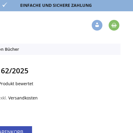
EINFACHE UND SICHERE ZAHLUNG
Mein 
Veränderung
ion Bücher
 62/2025
 Produkt bewertet
exkl.
Versandkosten
WARENKORB