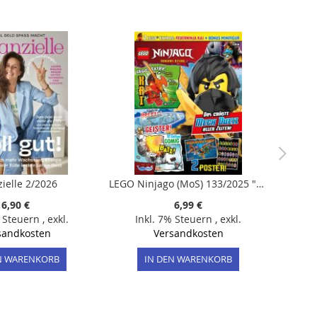
zielle 2/2026
LEGO Ninjago (MoS) 133/2025 "Extra: Feuerninja Kai + Bonus Minifigur"
6,90 €
6,99 €
% Steuern
,
exkl.
Inkl. 7% Steuern
,
exkl.
sandkosten
Versandkosten
N WARENKORB
IN DEN WARENKORB