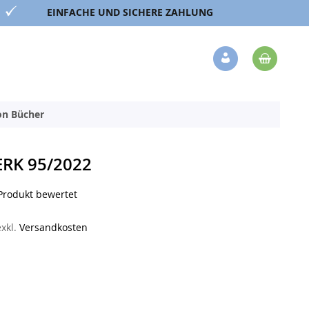
EINFACHE UND SICHERE ZAHLUNG
Mein 
Veränderung
ion Bücher
RK 95/2022
 Produkt bewertet
exkl.
Versandkosten