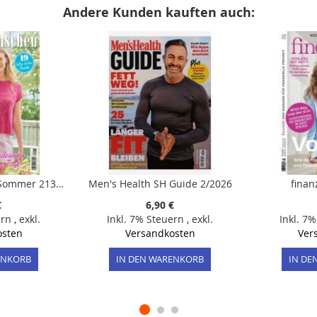
Andere Kunden kauften auch:
Meine Strickmode Sommer 213/2026
Men's Health SH Guide 2/2026
finan
€
6,90 €
ern
,
exkl.
Inkl. 7% Steuern
,
exkl.
Inkl. 7
osten
Versandkosten
Ver
ENKORB
IN DEN WARENKORB
IN DE