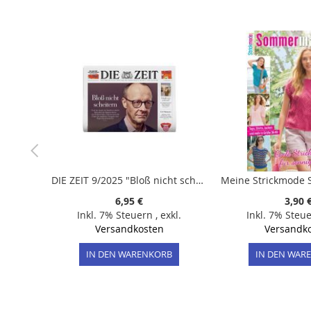
der
Bildergalerie
springen
DIE ZEIT 9/2025 "Bloß nicht scheitern/ Dealer des Volkes/ Krass blau"
6,95 €
3,90 
Inkl. 7% Steuern
,
exkl.
Inkl. 7% Steu
Versandkosten
Versandk
IN DEN WARENKORB
IN DEN WAR