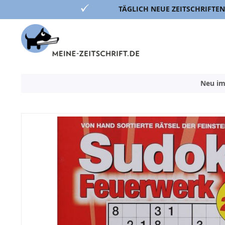
TÄGLICH NEUE ZEITSCHRIFTEN
Direkt
zum
Inhalt
Neu im
Zum
Ende
der
Bildergalerie
springen