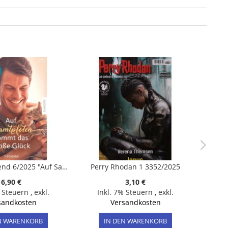
Bianca Weekend 6/2025 "Auf Samtpfoten kommt das große Glück"
Perry Rhodan 1 3352/2025
6,90 €
3,10 €
% Steuern
,
exkl.
Inkl. 7% Steuern
,
exkl.
sandkosten
Versandkosten
N WARENKORB
IN DEN WARENKORB