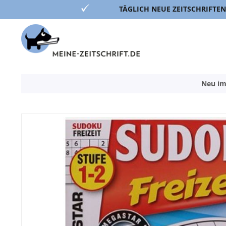
TÄGLICH NEUE ZEITSCHRIFTEN
Direkt
zum
Inhalt
Neu im
Zum
Ende
der
Bildergalerie
springen