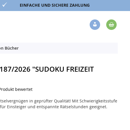
EINFACHE UND SICHERE ZAHLUNG
Mein 
Veränderung
ion Bücher
187/2026 "SUDOKU FREIZEIT
 Produkt bewertet
tselvergnügen in geprüfter Qualität! Mit Schwierigkeitsstufe
 für Einsteiger und entspannte Rätselstunden geeignet.