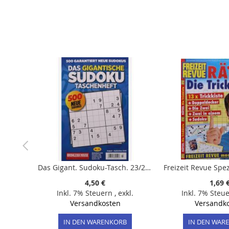
der
Bildergalerie
springen
Das Gigant. Sudoku-Tasch. 23/2026
Freizeit Revue Spez
4,50 €
1,69 
Inkl. 7% Steuern
,
exkl.
Inkl. 7% Steu
Versandkosten
Versandk
IN DEN WARENKORB
IN DEN WAR