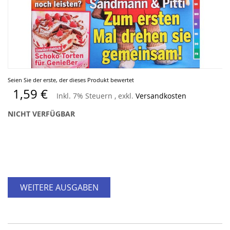
Zum
Seien Sie der erste, der dieses Produkt bewertet
Anfang
1,59 €
Inkl. 7% Steuern
,
exkl.
Versandkosten
der
Bildergalerie
NICHT VERFÜGBAR
springen
WEITERE AUSGABEN