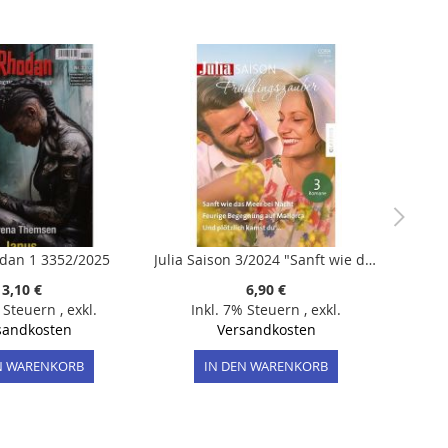
dan 1 3352/2025
Julia Saison 3/2024 "Sanft wie das Meer bei Nacht"
3,10 €
6,90 €
% Steuern
,
exkl.
Inkl. 7% Steuern
,
exkl.
sandkosten
Versandkosten
N WARENKORB
IN DEN WARENKORB