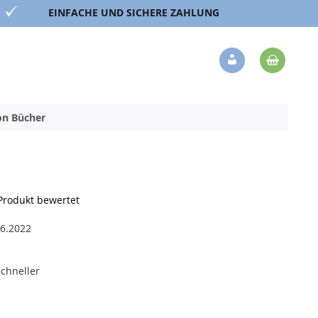
EINFACHE UND SICHERE ZAHLUNG
Mein 
Veränderung
ion Bücher
 Produkt bewertet
.6.2022
chneller