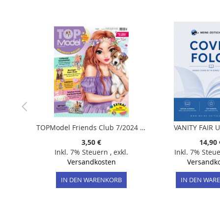
der
Bildergalerie
springen
TOPModel Friends Club 7/2024 "Juli-Ausgabe 170. Ausgabe TOPModel mit Duft-Effekt auf dem Cover"
VANITY FAIR 
3,50 €
14,90 
Inkl. 7% Steuern
,
exkl.
Inkl. 7% Steu
Versandkosten
Versandk
IN DEN WARENKORB
IN DEN WAR